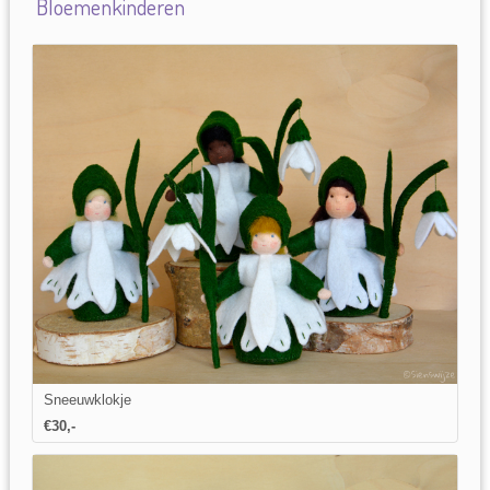
Bloemenkinderen
Sneeuwklokje
€
30
,-