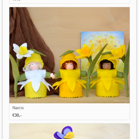
Narcis
€
30
,-