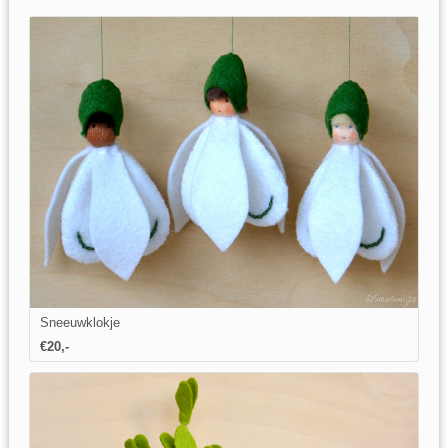
Sneeuwklokje
€20,-