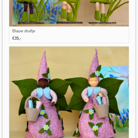
Blauw druifje
€35,-