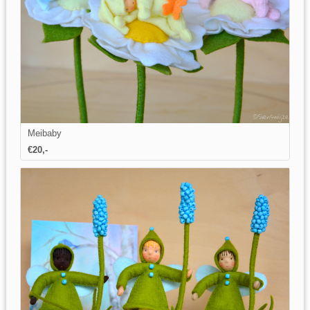
Meibaby
€20,-