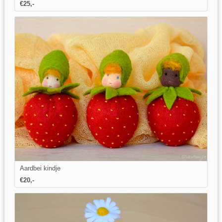
€25,-
Aardbei kindje
€20,-