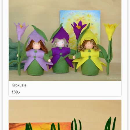
Krokusje
€
30
,-