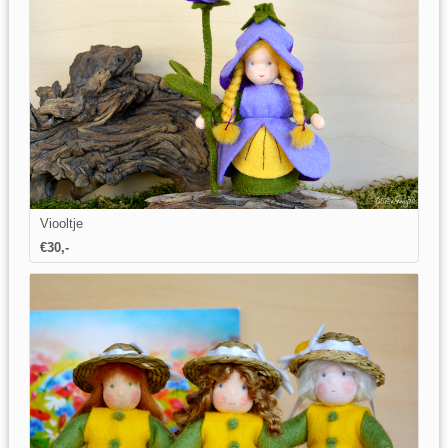
Viooltje
€
30
,-