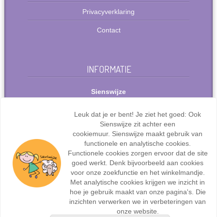
Privacyverklaring
Contact
INFORMATIE
Sienswijze
Berlijnstraat 49
2711 PP Zoetermeer
Leuk dat je er bent! Je ziet het goed: Ook
Nederland
Sienswijze zit achter een
Tel: +31(0)627072095
cookiemuur. Sienswijze maakt gebruik van
info@sienswijze.nl
functionele en analytische cookies.
Functionele cookies zorgen ervoor dat de site
KvK-nr.: 67667317
goed werkt. Denk bijvoorbeeld aan cookies
voor onze zoekfunctie en het winkelmandje.
Met analytische cookies krijgen we inzicht in
hoe je gebruik maakt van onze pagina's. Die
inzichten verwerken we in verbeteringen van
Webdesign en ontwikkeling door
Sienswijze ICT
| ©2017
onze website.