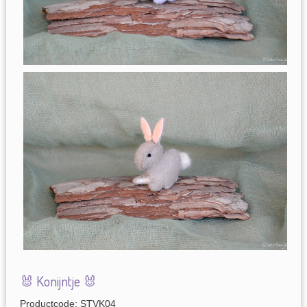
🐰 Konijntje 🐰
Productcode: STVK04