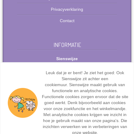
Privacyverklaring
Contact
INFORMATIE
Sienswijze
Berlijnstraat 49
2711 PP Zoetermeer
Leuk dat je er bent! Je ziet het goed: Ook
Nederland
Sienswijze zit achter een
Tel: +31(0)627072095
cookiemuur. Sienswijze maakt gebruik van
info@sienswijze.nl
functionele en analytische cookies.
Functionele cookies zorgen ervoor dat de site
KvK-nr.: 67667317
goed werkt. Denk bijvoorbeeld aan cookies
voor onze zoekfunctie en het winkelmandje.
Met analytische cookies krijgen we inzicht in
hoe je gebruik maakt van onze pagina's. Die
inzichten verwerken we in verbeteringen van
Webdesign en ontwikkeling door
Sienswijze ICT
| ©2017
onze website.