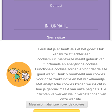
Contact
INFORMATIE
Sienswijze
Berlijnstraat 49
2711 PP Zoetermeer
Leuk dat je er bent! Je ziet het goed: Ook
Nederland
Sienswijze zit achter een
Tel: +31(0)627072095
cookiemuur. Sienswijze maakt gebruik van
info@sienswijze.nl
functionele en analytische cookies.
Functionele cookies zorgen ervoor dat de site
KvK-nr.: 67667317
goed werkt. Denk bijvoorbeeld aan cookies
voor onze zoekfunctie en het winkelmandje.
Met analytische cookies krijgen we inzicht in
hoe je gebruik maakt van onze pagina's. Die
inzichten verwerken we in verbeteringen van
Webdesign en ontwikkeling door
Sienswijze ICT
| ©2017
onze website.
Sienswijze | Alle rechten voorbehouden.
Meer informatie tonen over de cookies