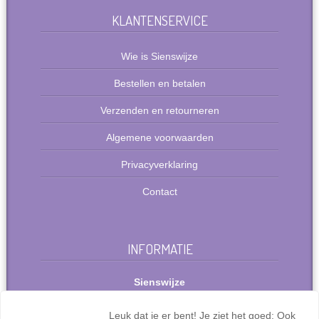
KLANTENSERVICE
Wie is Sienswijze
Bestellen en betalen
Verzenden en retourneren
Algemene voorwaarden
Privacyverklaring
Contact
INFORMATIE
Sienswijze
Berlijnstraat 49
2711 PP Zoetermeer
Leuk dat je er bent! Je ziet het goed: Ook