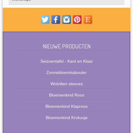
NIEUWE PRODUCTEN
Seizoentafel - Kant en Klaar
Zonnebloemkabouter
Wolvilten sleeves
Bloemenkind Roos
Bloemenkind Klaproos
Bloemenkind Krokusje