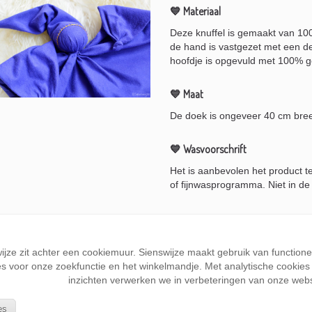
💙 Materiaal
Deze knuffel is gemaakt van 10
de hand is vastgezet met een d
hoofdje is opgevuld met 100% 
💙 Maat
De doek is ongeveer 40 cm bre
💙 Wasvoorschrift
Het is aanbevolen het product 
of fijnwasprogramma. Niet in de
Hoewel alles met zorg is bevesti
onder toezicht met de tutteldoek
wijze zit achter een cookiemuur. Sienswijze maakt gebruik van function
s voor onze zoekfunctie en het winkelmandje. Met analytische cookies k
inzichten verwerken we in verbeteringen van onze webs
Mocht je nog vragen hebben of w
contact
op.
es