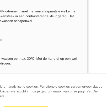
0% katoenen flanel met een slaapmutsje welke met
ekensteek in een contrasterende kleur garen. Het
gewassen schapenwol.
ed.
te wassen op max. 30ºC. Met de hand of op een wol-
 droger.
gd adviseert Sienswijze om de allerkleinsten alleen
 te laten spelen.
ele en analytische cookies. Functionele cookies zorgen ervoor dat de
rijgen we inzicht in hoe je gebruik maakt van onze pagina's. Die
ite.
il je liever een andere kleur of maat, neem gerust