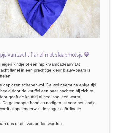
e van zacht flanel met slaapmutsje 💙
je eigen kindje of een hip kraamcadeau? Dit
cht flanel in een prachtige kleur blauw-paars is
ffelen!
ne geplozen schapenwol. De wol neemt na enige tijd
beeld door de knuffel een paar nachten bij zich te
door geeft de knuffel al heel snel een warm,
. De geknoopte handjes nodigen uit voor het kindje
wordt al spelenderwijs de vinger coördinatie
kan dus direct verzonden worden.