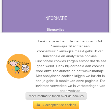
INFORMATIE
Sienswijze
Berlijnstraat 49
2711 PP Zoetermeer
Leuk dat je er bent! Je ziet het goed: Ook
Nederland
Sienswijze zit achter een
Tel: +31(0)627072095
cookiemuur. Sienswijze maakt gebruik van
info@sienswijze.nl
functionele en analytische cookies.
Functionele cookies zorgen ervoor dat de site
KvK-nr.: 67667317
goed werkt. Denk bijvoorbeeld aan cookies
voor onze zoekfunctie en het winkelmandje.
Met analytische cookies krijgen we inzicht in
hoe je gebruik maakt van onze pagina's. Die
inzichten verwerken we in verbeteringen van
Webdesign en ontwikkeling door
Sienswijze ICT
| ©2017
onze website.
Sienswijze | Alle rechten voorbehouden.
Meer informatie tonen over de cookies
Ja, ik accepteer de cookies