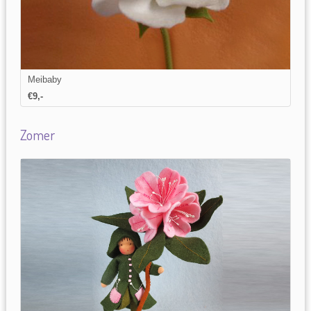
Meibaby
€9,-
Zomer