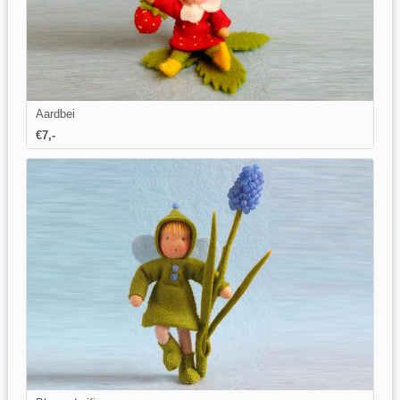
Aardbei
€7,-