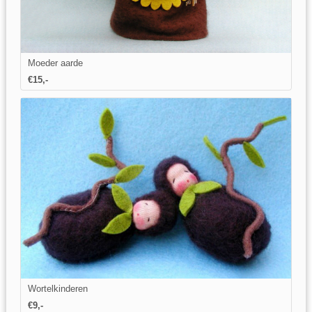
Moeder aarde
€15,-
Wortelkinderen
€9,-