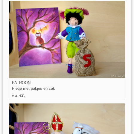
PATROON -
Pietje met pakjes en zak
v.a.
€7,-