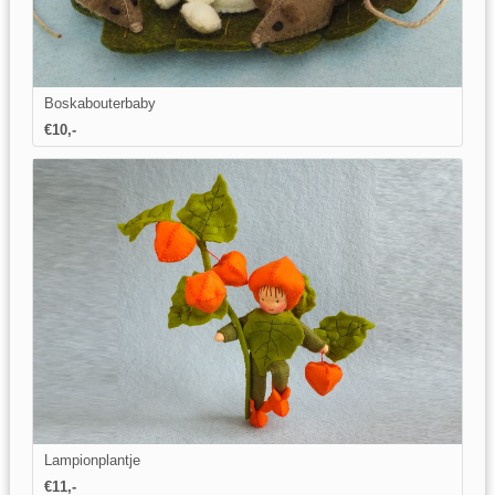
Boskabouterbaby
€10,-
Lampionplantje
€11,-