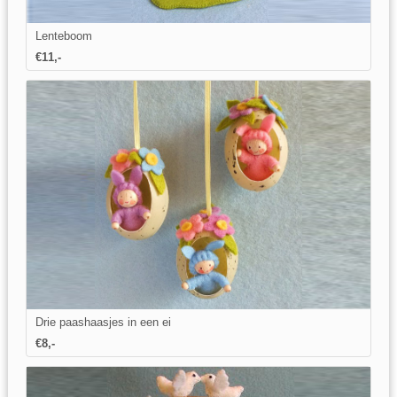
Lenteboom
€11,-
Drie paashaasjes in een ei
€8,-