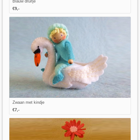
Blauw druifje
€9,-
Zwaan met kindje
€7,-