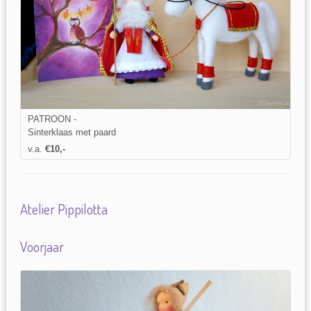
PATROON -
Sinterklaas met paard
v.a.
€10,-
Atelier Pippilotta
Voorjaar