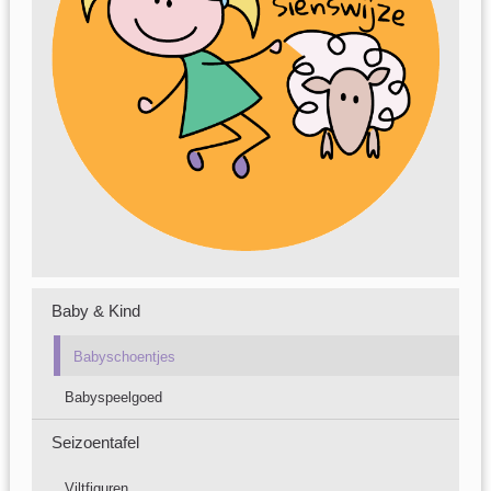
Baby & Kind
Babyschoentjes
Babyspeelgoed
Seizoentafel
Viltfiguren