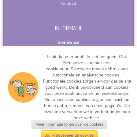
Contact
INFORMATIE
Sienswijze
Berlijnstraat 49
2711 PP Zoetermeer
Leuk dat je er bent! Je ziet het goed: Ook
Nederland
Sienswijze zit achter een
Tel: +31(0)627072095
cookiemuur. Sienswijze maakt gebruik van
info@sienswijze.nl
functionele en analytische cookies.
Functionele cookies zorgen ervoor dat de site
KvK-nr.: 67667317
goed werkt. Denk bijvoorbeeld aan cookies
voor onze zoekfunctie en het winkelmandje.
Met analytische cookies krijgen we inzicht in
hoe je gebruik maakt van onze pagina's. Die
inzichten verwerken we in verbeteringen van
Webdesign en ontwikkeling door
Sienswijze ICT
| ©2017
onze website.
Sienswijze | Alle rechten voorbehouden.
Meer informatie tonen over de cookies
Ja, ik accepteer de cookies