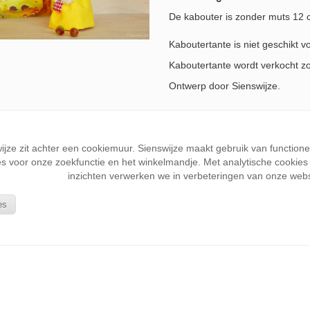
De kabouter is zonder muts 12 
Kaboutertante is niet geschikt v
Kaboutertante wordt verkocht 
Ontwerp door Sienswijze.
Mocht je nog vragen hebben of w
contact
op.
wijze zit achter een cookiemuur. Sienswijze maakt gebruik van function
s voor onze zoekfunctie en het winkelmandje. Met analytische cookies k
€35,-
excl. verzendkosten
inzichten verwerken we in verbeteringen van onze webs
es