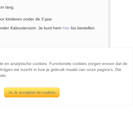
cm lang.
oor kinderen onder de 3 jaar.
zonder Kabouteroom. Je kunt hem
hier
los bestellen.
il je liever een andere kleur of grootte, neem gerust
ele en analytische cookies. Functionele cookies zorgen ervoor dat de
rijgen we inzicht in hoe je gebruik maakt van onze pagina's. Die
ite.
Ja, ik accepteer de cookies