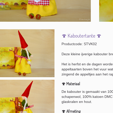
🍄 Kaboutertante 🍄
Productcode: STVK02
Deze kleine ijverige kabouter bre
Het is herfst en de dagen worden 
appeltaarten boven het vuur wat
zingend de appeltjes aan het rap
🍄 Materiaal
De kabouter is gemaakt van 100
schapenwol, 100% katoen DMC ga
glaskralen en hout.
🍄 Afmeting