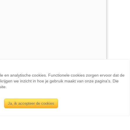
ele en analytische cookies. Functionele cookies zorgen ervoor dat de
rijgen we inzicht in hoe je gebruik maakt van onze pagina's. Die
ite.
INFORMATIE
Ja, ik accepteer de cookies
Sienswijze
Berlijnstraat 49
2711 PP Zoetermeer