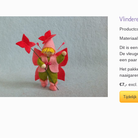
Vlindere
Productc
Materiaal
Dit is ee
De vleuge
een paar 
Het pakke
naaigare
€7,-
excl