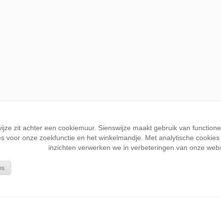
wijze zit achter een cookiemuur. Sienswijze maakt gebruik van function
s voor onze zoekfunctie en het winkelmandje. Met analytische cookies k
inzichten verwerken we in verbeteringen van onze webs
es
KLANTENSERVICE
Wie is Sienswijze
Bestellen en betalen