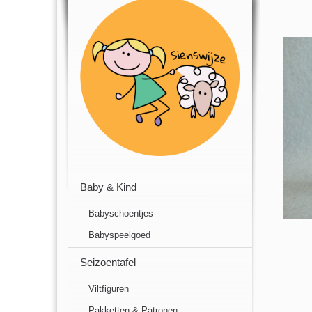
Baby & Kind
Babyschoentjes
Babyspeelgoed
Seizoentafel
Viltfiguren
Pakketten & Patronen