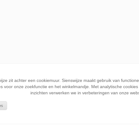
wijze zit achter een cookiemuur. Sienswijze maakt gebruik van function
s voor onze zoekfunctie en het winkelmandje. Met analytische cookies k
inzichten verwerken we in verbeteringen van onze webs
es
KLANTENSERVICE
Wie is Sienswijze
Bestellen en betalen