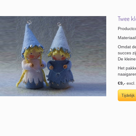
Twee kle
Productc
Materiaal
Omdat de 
succes zi
De kleine
Het pakke
naaigare
€9,-
excl