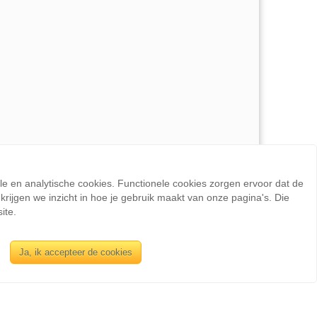
ele en analytische cookies. Functionele cookies zorgen ervoor dat de
rijgen we inzicht in hoe je gebruik maakt van onze pagina's. Die
ite.
INFORMATIE
Ja, ik accepteer de cookies
Sienswijze
Berlijnstraat 49
2711 PP Zoetermeer