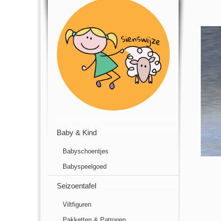
Baby & Kind
Babyschoentjes
Babyspeelgoed
Seizoentafel
Viltfiguren
Pakketten & Patronen