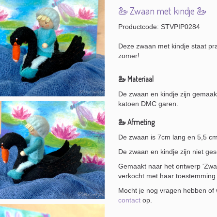
🦢 Zwaan met kindje 🦢
Productcode: STVPIP0284
Deze zwaan met kindje staat pra
zomer!
🦢 Materiaal
De zwaan en kindje zijn gemaak
katoen DMC garen.
🦢 Afmeting
De zwaan is 7cm lang en 5,5 cm
De zwaan en kindje zijn niet ges
Gemaakt naar het ontwerp 'Zwaan
verkocht met haar toestemming
Mocht je nog vragen hebben of w
contact
op.