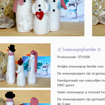
⛄️ Sneeuwpopfamilie ⛄️
Productcode: STVS06
Vrolijke sneeuwpop familie voor 
De sneeuwpoppen zijn al gemaa
Handgemaakt van natuurlijke mat
DMC garen.
Vader sneeuwpop is inclusief h
De sneeuwpoppen zijn gemaakt v
de 3 jaar.