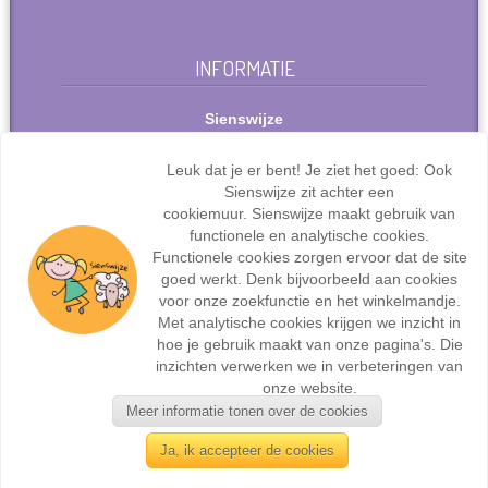
INFORMATIE
Sienswijze
Berlijnstraat 49
2711 PP Zoetermeer
Leuk dat je er bent! Je ziet het goed: Ook
Nederland
Sienswijze zit achter een
Tel: +31(0)627072095
cookiemuur. Sienswijze maakt gebruik van
info@sienswijze.nl
functionele en analytische cookies.
Functionele cookies zorgen ervoor dat de site
KvK-nr.: 67667317
goed werkt. Denk bijvoorbeeld aan cookies
voor onze zoekfunctie en het winkelmandje.
Met analytische cookies krijgen we inzicht in
hoe je gebruik maakt van onze pagina's. Die
inzichten verwerken we in verbeteringen van
Webdesign en ontwikkeling door
Sienswijze ICT
| ©2017
onze website.
Sienswijze | Alle rechten voorbehouden.
Meer informatie tonen over de cookies
Ja, ik accepteer de cookies