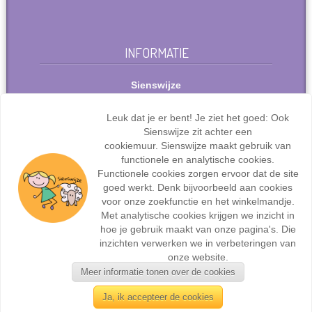
INFORMATIE
Sienswijze
Berlijnstraat 49
2711 PP Zoetermeer
Leuk dat je er bent! Je ziet het goed: Ook
Nederland
Sienswijze zit achter een
Tel: +31(0)627072095
cookiemuur. Sienswijze maakt gebruik van
info@sienswijze.nl
functionele en analytische cookies.
Functionele cookies zorgen ervoor dat de site
KvK-nr.: 67667317
goed werkt. Denk bijvoorbeeld aan cookies
voor onze zoekfunctie en het winkelmandje.
Met analytische cookies krijgen we inzicht in
hoe je gebruik maakt van onze pagina's. Die
inzichten verwerken we in verbeteringen van
Webdesign en ontwikkeling door
Sienswijze ICT
| ©2017
onze website.
Sienswijze | Alle rechten voorbehouden.
Meer informatie tonen over de cookies
Ja, ik accepteer de cookies