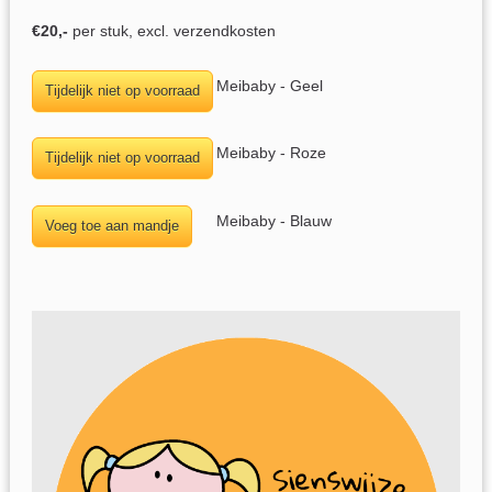
€20
,-
per stuk, excl. verzendkosten
Meibaby - Geel
Meibaby - Roze
Meibaby - Blauw