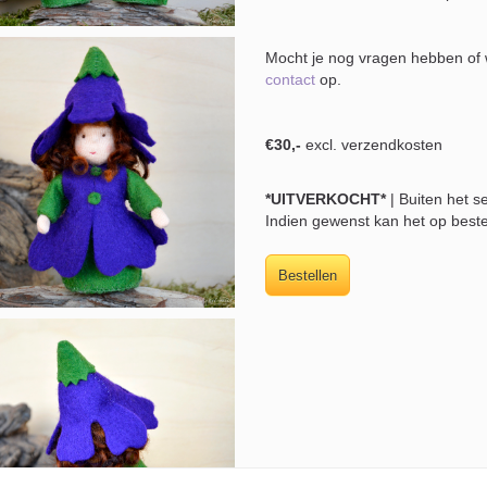
Mocht je nog vragen hebben of w
contact
op.
€30,-
excl. verzendkosten
*UITVERKOCHT*
| Buiten het s
Indien gewenst kan het op best