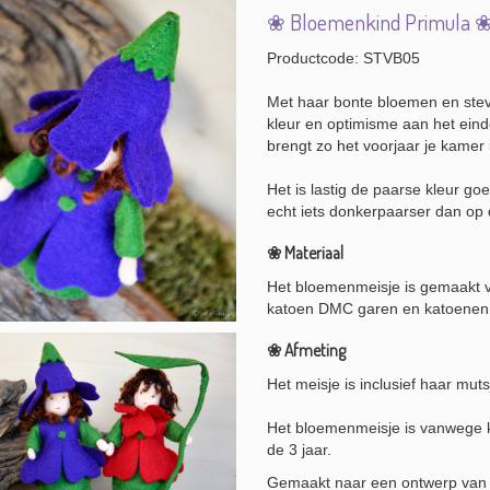
❀ Bloemenkind Primula 
Productcode: STVB05
Met haar bonte bloemen en stev
kleur en optimisme aan het eind
brengt zo het voorjaar je kamer 
Het is lastig de paarse kleur go
echt iets donkerpaarser dan op 
❀ Materiaal
Het bloemenmeisje is gemaakt 
katoen DMC garen en katoenen 
❀ Afmeting
Het meisje is inclusief haar mut
Het bloemenmeisje is vanwege k
de 3 jaar.
Gemaakt naar een ontwerp van 