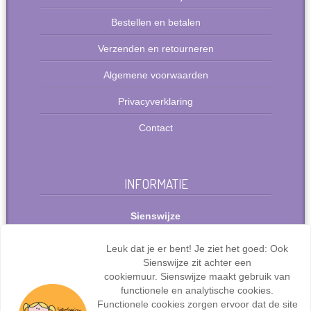
Bestellen en betalen
Verzenden en retourneren
Algemene voorwaarden
Privacyverklaring
Contact
INFORMATIE
Sienswijze
Berlijnstraat 49
2711 PP Zoetermeer
Leuk dat je er bent! Je ziet het goed: Ook
Nederland
Sienswijze zit achter een
Tel: +31(0)627072095
cookiemuur. Sienswijze maakt gebruik van
info@sienswijze.nl
functionele en analytische cookies.
Functionele cookies zorgen ervoor dat de site
KvK-nr.: 67667317