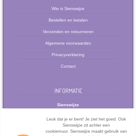
Wie is Sienswijze
Bestellen en betalen
Verzenden en retourneren
Algemene voorwaarden
Privacyverklaring
Contact
INFORMATIE
Sienswijze
Berlijnstraat 49
2711 PP Zoetermeer
Leuk dat je er bent! Je ziet het goed: Ook
Nederland
Sienswijze zit achter een
Tel: +31(0)627072095
cookiemuur. Sienswijze maakt gebruik van