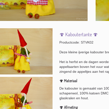
🍄 Kaboutertante 🍄
Productcode: STVK02
Deze kleine ijverige kabouter bre
Het is herfst en de dagen worden 
appeltaarten boven het vuur wat
zingend de appeltjes aan het rap
🍄 Materiaal
De kabouter is gemaakt van 100
schapenwol, 100% katoen DMC ga
glaskralen en hout.
🍄 Afmeting