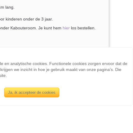
cm lang.
oor kinderen onder de 3 jaar.
zonder Kabouteroom. Je kunt hem
hier
los bestellen.
il je liever een andere kleur of grootte, neem gerust
ele en analytische cookies. Functionele cookies zorgen ervoor dat de
rijgen we inzicht in hoe je gebruik maakt van onze pagina's. Die
ite.
Ja, ik accepteer de cookies