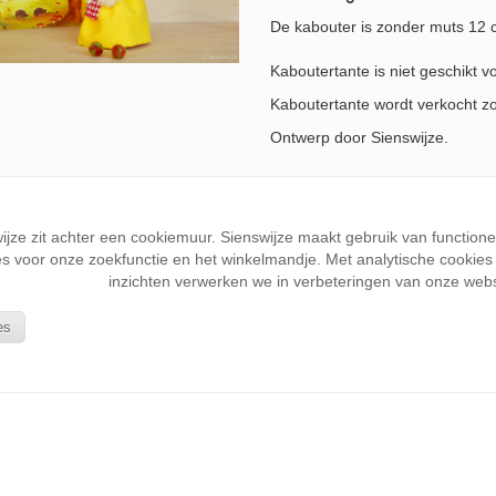
De kabouter is zonder muts 12 
Kaboutertante is niet geschikt v
Kaboutertante wordt verkocht 
Ontwerp door Sienswijze.
Mocht je nog vragen hebben of w
contact
op.
wijze zit achter een cookiemuur. Sienswijze maakt gebruik van function
s voor onze zoekfunctie en het winkelmandje. Met analytische cookies k
€35,-
excl. verzendkosten
inzichten verwerken we in verbeteringen van onze webs
es