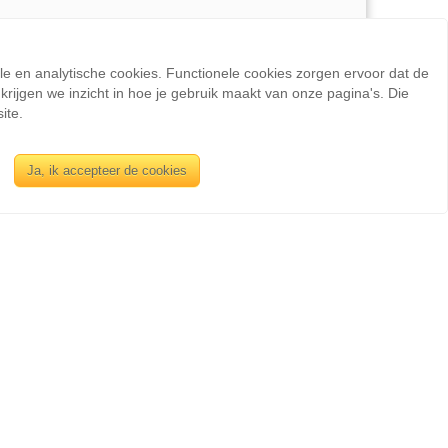
ele en analytische cookies. Functionele cookies zorgen ervoor dat de
rijgen we inzicht in hoe je gebruik maakt van onze pagina's. Die
ite.
Ja, ik accepteer de cookies
INFORMATIE
Sienswijze
Berlijnstraat 49
2711 PP Zoetermeer
Nederland
Tel: +31(0)627072095