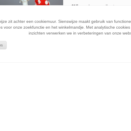
€15,-
excl. verzendkosten
wijze zit achter een cookiemuur. Sienswijze maakt gebruik van function
s voor onze zoekfunctie en het winkelmandje. Met analytische cookies k
inzichten verwerken we in verbeteringen van onze webs
es
KLANTENSERVICE
Wie is Sienswijze
Bestellen en betalen
Verzenden en retourneren