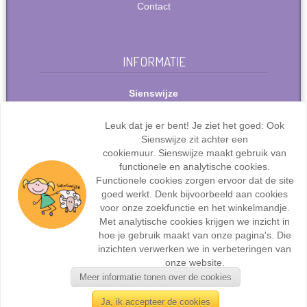
Contact
INFORMATIE
Sienswijze
Berlijnstraat 49
2711 PP Zoetermeer
Leuk dat je er bent! Je ziet het goed: Ook
Nederland
Sienswijze zit achter een
Tel: +31(0)627072095
cookiemuur. Sienswijze maakt gebruik van
info@sienswijze.nl
functionele en analytische cookies.
Functionele cookies zorgen ervoor dat de site
KvK-nr.: 67667317
goed werkt. Denk bijvoorbeeld aan cookies
voor onze zoekfunctie en het winkelmandje.
Met analytische cookies krijgen we inzicht in
hoe je gebruik maakt van onze pagina's. Die
inzichten verwerken we in verbeteringen van
Webdesign en ontwikkeling door
Sienswijze ICT
| ©2017
onze website.
Sienswijze | Alle rechten voorbehouden.
Meer informatie tonen over de cookies
Ja, ik accepteer de cookies