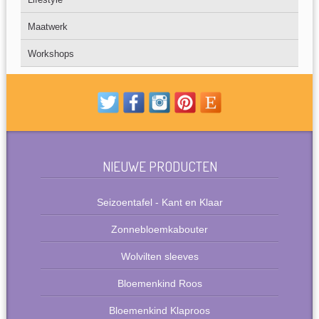
Maatwerk
Workshops
NIEUWE PRODUCTEN
Seizoentafel - Kant en Klaar
Zonnebloemkabouter
Wolvilten sleeves
Bloemenkind Roos
Bloemenkind Klaproos