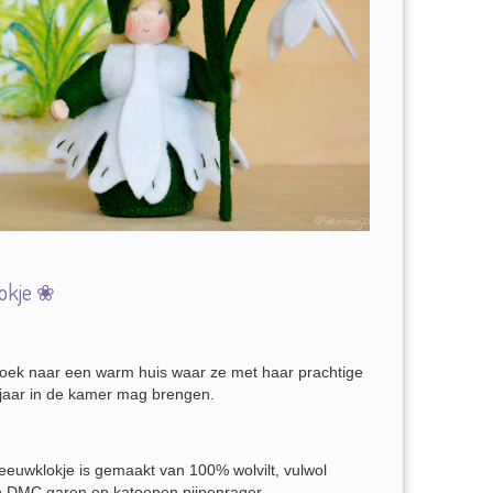
okje ❀
 zoek naar een warm huis waar ze met haar prachtige
jaar in de kamer mag brengen.
euwklokje is gemaakt van 100% wolvilt, vulwol
 DMC garen en katoenen pijpenrager.