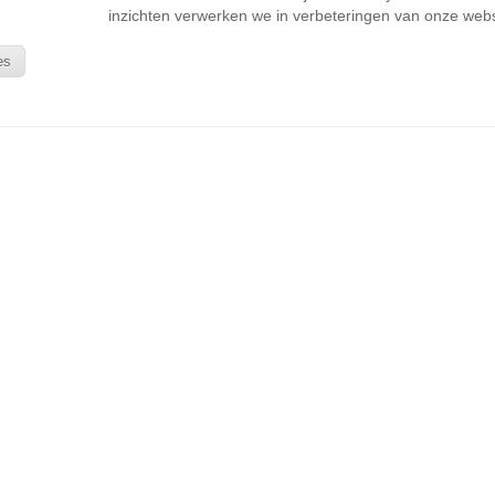
inzichten verwerken we in verbeteringen van onze webs
es
KLANTENSERVICE
Wie is Sienswijze