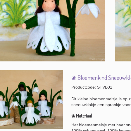
❀ Bloemenkind Sneeuwkl
Productcode: STVB01
Dit kleine bloemenmeisje is op
sneeuwklokje een sprankje voor
❀ Materiaal
Het bloemenmeisje met haar sne
100% schapenwol, 100% katoen