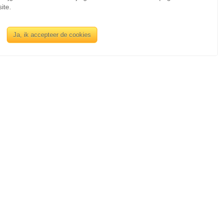
ite.
Ja, ik accepteer de cookies
INFORMATIE
Sienswijze
Berlijnstraat 49