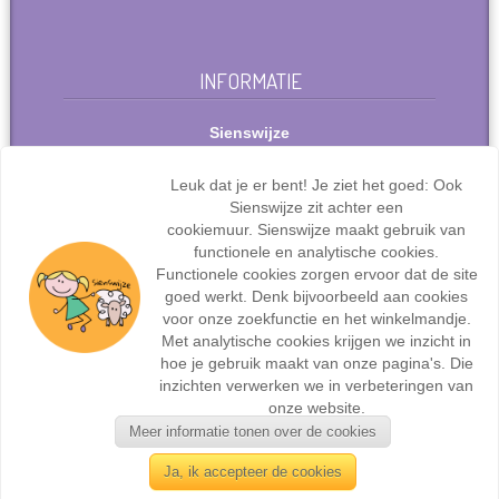
INFORMATIE
Sienswijze
Berlijnstraat 49
2711 PP Zoetermeer
Leuk dat je er bent! Je ziet het goed: Ook
Nederland
Sienswijze zit achter een
Tel: +31(0)627072095
cookiemuur. Sienswijze maakt gebruik van
info@sienswijze.nl
functionele en analytische cookies.
Functionele cookies zorgen ervoor dat de site
KvK-nr.: 67667317
goed werkt. Denk bijvoorbeeld aan cookies
voor onze zoekfunctie en het winkelmandje.
Met analytische cookies krijgen we inzicht in
hoe je gebruik maakt van onze pagina's. Die
inzichten verwerken we in verbeteringen van
Webdesign en ontwikkeling door
Sienswijze ICT
| ©2017
onze website.
Sienswijze | Alle rechten voorbehouden.
Meer informatie tonen over de cookies
Ja, ik accepteer de cookies