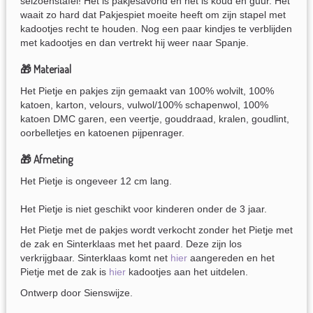
seizoenstafel! Het is pakjesavond en het is koud en guur. Het
waait zo hard dat Pakjespiet moeite heeft om zijn stapel met
kadootjes recht te houden. Nog een paar kindjes te verblijden
met kadootjes en dan vertrekt hij weer naar Spanje.
🎁 Materiaal
Het Pietje en pakjes zijn gemaakt van 100% wolvilt, 100%
katoen, karton, velours, vulwol/100% schapenwol, 100%
katoen DMC garen, een veertje, gouddraad, kralen, goudlint,
oorbelletjes en katoenen pijpenrager.
🎁 Afmeting
Het Pietje is ongeveer 12 cm lang.
Het Pietje is niet geschikt voor kinderen onder de 3 jaar.
Het Pietje met de pakjes wordt verkocht zonder het Pietje met
de zak en Sinterklaas met het paard. Deze zijn los
verkrijgbaar. Sinterklaas komt net
hier
aangereden en het
Pietje met de zak is
hier
kadootjes aan het uitdelen.
Ontwerp door Sienswijze.