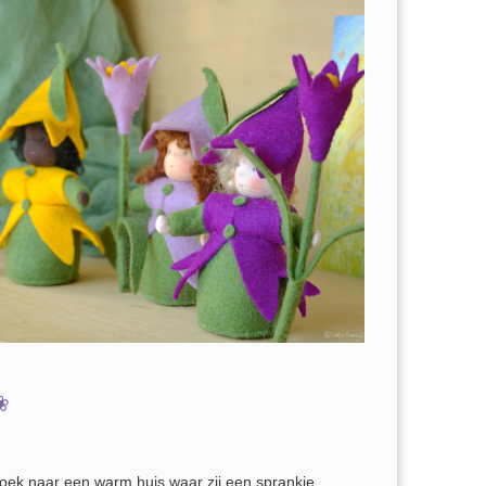
 ❀
zoek naar een warm huis waar zij een sprankje