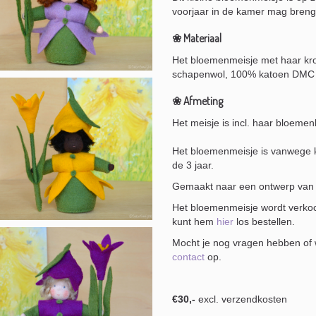
voorjaar in de kamer mag bren
❀ Materiaal
Het bloemenmeisje met haar kro
schapenwol, 100% katoen DMC g
❀ Afmeting
Het meisje is incl. haar bloeme
Het bloemenmeisje is vanwege k
de 3 jaar.
Gemaakt naar een ontwerp van 
Het bloemenmeisje wordt verkoch
kunt hem
hier
los bestellen.
Mocht je nog vragen hebben of w
contact
op.
€30,-
excl. verzendkosten