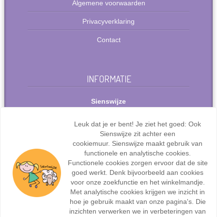
Algemene voorwaarden
Privacyverklaring
Contact
INFORMATIE
Sienswijze
Berlijnstraat 49
2711 PP Zoetermeer
Leuk dat je er bent! Je ziet het goed: Ook
Nederland
Sienswijze zit achter een
Tel: +31(0)627072095
cookiemuur. Sienswijze maakt gebruik van
info@sienswijze.nl
functionele en analytische cookies.
Functionele cookies zorgen ervoor dat de site
KvK-nr.: 67667317
goed werkt. Denk bijvoorbeeld aan cookies
voor onze zoekfunctie en het winkelmandje.
Met analytische cookies krijgen we inzicht in
hoe je gebruik maakt van onze pagina's. Die
inzichten verwerken we in verbeteringen van