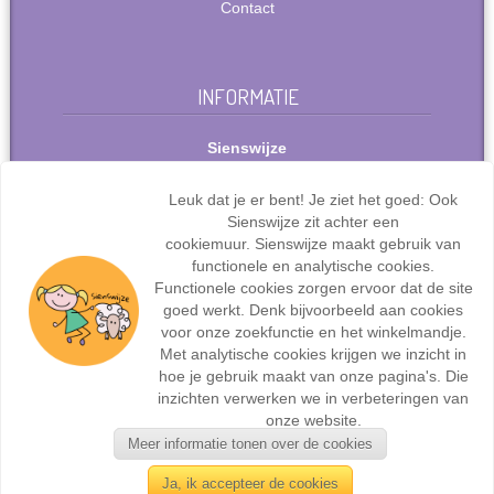
Contact
INFORMATIE
Sienswijze
Berlijnstraat 49
2711 PP Zoetermeer
Leuk dat je er bent! Je ziet het goed: Ook
Nederland
Sienswijze zit achter een
Tel: +31(0)627072095
cookiemuur. Sienswijze maakt gebruik van
info@sienswijze.nl
functionele en analytische cookies.
Functionele cookies zorgen ervoor dat de site
KvK-nr.: 67667317
goed werkt. Denk bijvoorbeeld aan cookies
voor onze zoekfunctie en het winkelmandje.
Met analytische cookies krijgen we inzicht in
hoe je gebruik maakt van onze pagina's. Die
inzichten verwerken we in verbeteringen van
Webdesign en ontwikkeling door
Sienswijze ICT
| ©2017
onze website.
Sienswijze | Alle rechten voorbehouden.
Meer informatie tonen over de cookies
Ja, ik accepteer de cookies