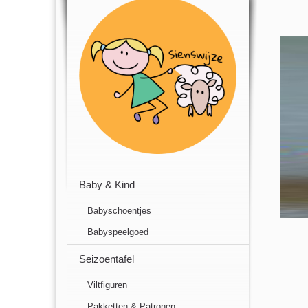
Baby & Kind
Babyschoentjes
Babyspeelgoed
Seizoentafel
Viltfiguren
Pakketten & Patronen