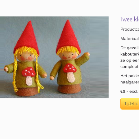
Twee kle
Productc
Materiaal
Dit gezel
kabouterk
ze op een
compleet 
Het pakke
naaigare
€9,-
excl