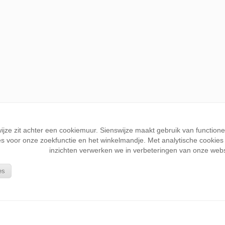
wijze zit achter een cookiemuur. Sienswijze maakt gebruik van function
s voor onze zoekfunctie en het winkelmandje. Met analytische cookies k
inzichten verwerken we in verbeteringen van onze webs
es
KLANTENSERVICE
Wie is Sienswijze
Bestellen en betalen