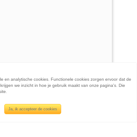
ele en analytische cookies. Functionele cookies zorgen ervoor dat de
rijgen we inzicht in hoe je gebruik maakt van onze pagina's. Die
ite.
INFORMATIE
Ja, ik accepteer de cookies
Sienswijze
Berlijnstraat 49
2711 PP Zoetermeer