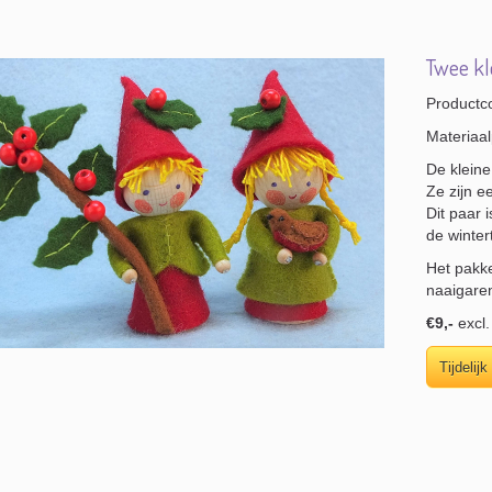
Twee kle
Productc
Materiaal
De kleine
Ze zijn e
Dit paar 
de winter
Het pakke
naaigare
€9,-
excl