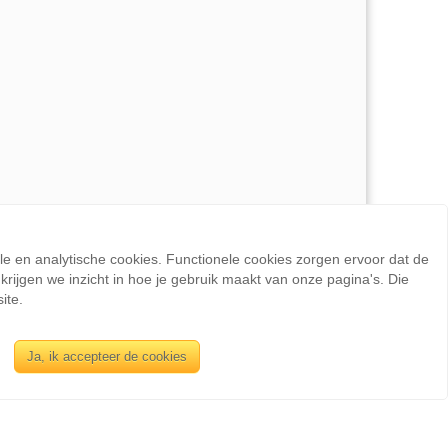
ele en analytische cookies. Functionele cookies zorgen ervoor dat de
rijgen we inzicht in hoe je gebruik maakt van onze pagina's. Die
ite.
INFORMATIE
Ja, ik accepteer de cookies
Sienswijze
Berlijnstraat 49
2711 PP Zoetermeer