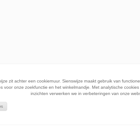
wijze zit achter een cookiemuur. Sienswijze maakt gebruik van function
s voor onze zoekfunctie en het winkelmandje. Met analytische cookies k
inzichten verwerken we in verbeteringen van onze webs
es
KLANTENSERVICE
Wie is Sienswijze
Bestellen en betalen