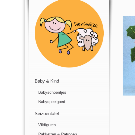
Baby & Kind
Babyschoentjes
Babyspeelgoed
Seizoentafel
Viltfiguren
Pakketten & Patronen