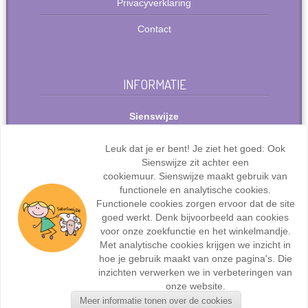
Privacyverklaring
Contact
INFORMATIE
Sienswijze
Berlijnstraat 49
2711 PP Zoetermeer
Leuk dat je er bent! Je ziet het goed: Ook
Nederland
Sienswijze zit achter een
Tel: +31(0)627072095
cookiemuur. Sienswijze maakt gebruik van
info@sienswijze.nl
functionele en analytische cookies.
Functionele cookies zorgen ervoor dat de site
KvK-nr.: 67667317
goed werkt. Denk bijvoorbeeld aan cookies
voor onze zoekfunctie en het winkelmandje.
Met analytische cookies krijgen we inzicht in
hoe je gebruik maakt van onze pagina's. Die
inzichten verwerken we in verbeteringen van
Webdesign en ontwikkeling door
Sienswijze ICT
| ©2017
onze website.
Sienswijze | Alle rechten voorbehouden.
Meer informatie tonen over de cookies