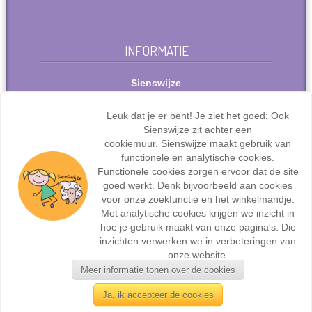
INFORMATIE
Sienswijze
Berlijnstraat 49
2711 PP Zoetermeer
Leuk dat je er bent! Je ziet het goed: Ook
Nederland
Sienswijze zit achter een
Tel: +31(0)627072095
cookiemuur. Sienswijze maakt gebruik van
info@sienswijze.nl
functionele en analytische cookies.
Functionele cookies zorgen ervoor dat de site
KvK-nr.: 67667317
goed werkt. Denk bijvoorbeeld aan cookies
voor onze zoekfunctie en het winkelmandje.
Met analytische cookies krijgen we inzicht in
hoe je gebruik maakt van onze pagina's. Die
inzichten verwerken we in verbeteringen van
Webdesign en ontwikkeling door
Sienswijze ICT
| ©2017
onze website.
Sienswijze | Alle rechten voorbehouden.
Meer informatie tonen over de cookies
Ja, ik accepteer de cookies