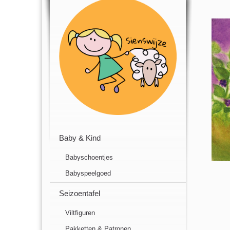
Baby & Kind
Babyschoentjes
Babyspeelgoed
Seizoentafel
Viltfiguren
Pakketten & Patronen