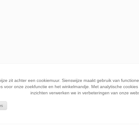
wijze zit achter een cookiemuur. Sienswijze maakt gebruik van function
s voor onze zoekfunctie en het winkelmandje. Met analytische cookies k
inzichten verwerken we in verbeteringen van onze webs
es
KLANTENSERVICE
Wie is Sienswijze
Bestellen en betalen