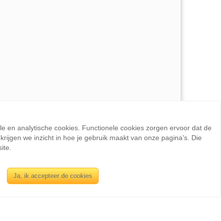
ele en analytische cookies. Functionele cookies zorgen ervoor dat de
rijgen we inzicht in hoe je gebruik maakt van onze pagina's. Die
ite.
INFORMATIE
Ja, ik accepteer de cookies
Sienswijze
Berlijnstraat 49
2711 PP Zoetermeer