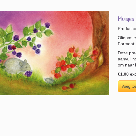
Muisjes 
Productc
Oliepaste
Formaat:
Deze prac
aanvullin
om naar 
€1,00
exc