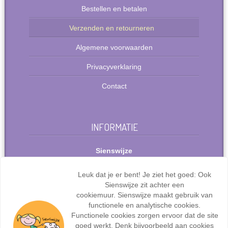
Bestellen en betalen
Verzenden en retourneren
Algemene voorwaarden
Privacyverklaring
Contact
INFORMATIE
Sienswijze
Berlijnstraat 49
2711 PP Zoetermeer
Leuk dat je er bent! Je ziet het goed: Ook
Nederland
Sienswijze zit achter een
Tel: +31(0)627072095
cookiemuur. Sienswijze maakt gebruik van
info@sienswijze.nl
functionele en analytische cookies.
Functionele cookies zorgen ervoor dat de site
KvK-nr.: 67667317
goed werkt. Denk bijvoorbeeld aan cookies