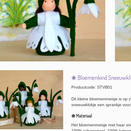
❀ Bloemenkind Sneeuwkl
Productcode: STVB01
Dit kleine bloemenmeisje is op
sneeuwklokje een sprankje voor
❀ Materiaal
Het bloemenmeisje met haar sne
100% schapenwol, 100% katoen