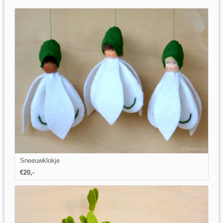
Sneeuwklokje
€20,-