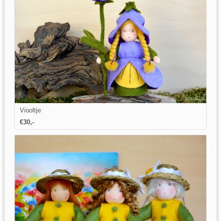
Viooltje
€
30
,-