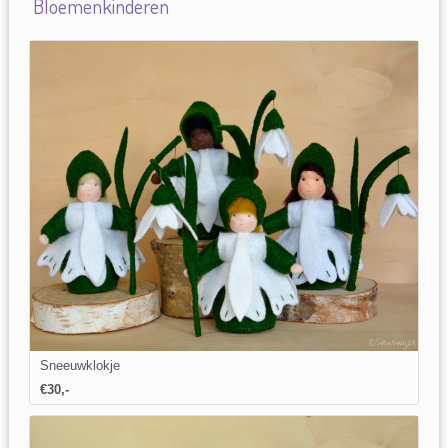
Bloemenkinderen
Sneeuwklokje
€
30
,-