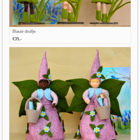
Blauw druifje
€35,-