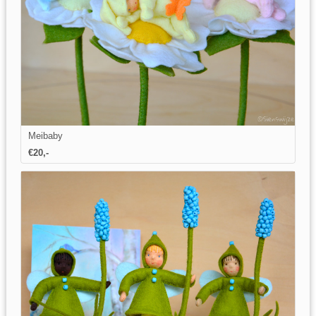
Meibaby
€20,-