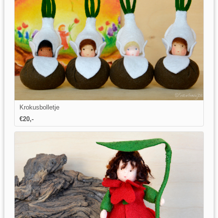
Krokusbolletje
€20,-