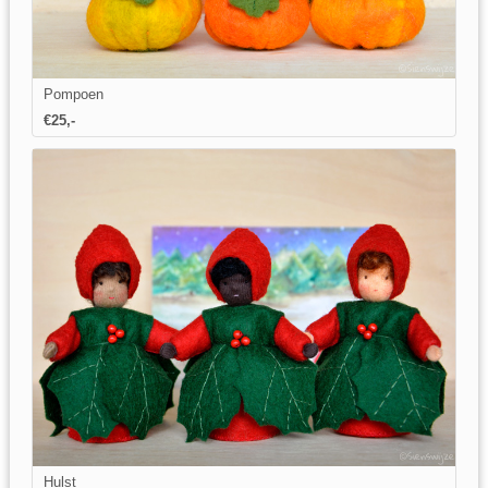
Pompoen
€25,-
Hulst