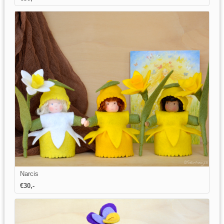
Narcis
€
30
,-