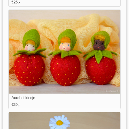
€25,-
Aardbei kindje
€20,-