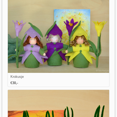
Krokusje
€
30
,-